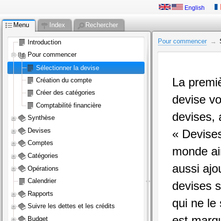
English
Menu
Index
Rechercher
Pour commencer
Introduction
Pour commencer
Sélectionner la devise
La premiè
Création du compte
Créer des catégories
devise vou
Comptabilité financière
devises, 
Synthèse
Devises
« Devises
Comptes
monde ai
Catégories
aussi ajo
Opérations
Calendrier
devises s
Rapports
qui ne le
Suivre les dettes et les crédits
est marqu
Budget