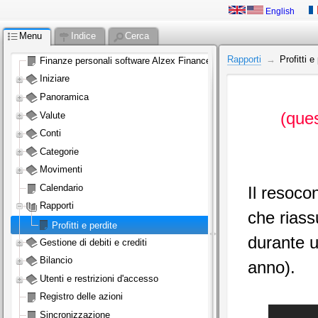
English
Menu
Indice
Cerca
Rapporti
Profitti e
Finanze personali software Alzex Finance
Iniziare
Panoramica
(ques
Valute
Conti
Categorie
Movimenti
Calendario
Il resocon
Rapporti
che riass
Profitti e perdite
durante u
Gestione di debiti e crediti
Bilancio
anno).
Utenti e restrizioni d'accesso
Registro delle azioni
Sincronizzazione