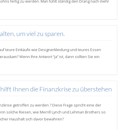
Lohns fertig zu werden. Man fühlt ständig den Drang nach mehr
lten, um viel zu sparen.
auf teure Einkäufe wie Designerkleidung und teures Essen
auskam? Wenn Ihre Antwort “ja” ist, dann sollten Sie ein
ilft Ihnen die Finanzkrise zu überstehen
zkrise getroffen zu werden ? Diese Frage spricht eine der
nn solche Riesen, wie Merrill Lynch und Lehman Brothers so
licher Haushalt sich davor bewahren?