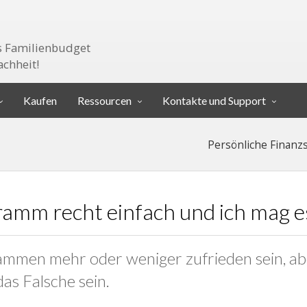
as Familienbudget
achheit!
Kaufen
Ressourcen
Kontakte und Support
Persönliche Finanz
gramm recht einfach und ich mag e
rammen mehr oder weniger zufrieden sein, 
as Falsche sein.