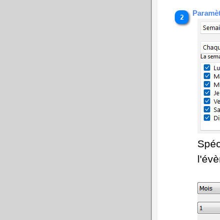
Paramèt
Spéc
l'év