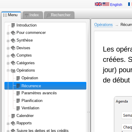
English
Menu
Index
Rechercher
Opérations
Récur
Introduction
Pour commencer
Synthèse
Les opéra
Devises
Comptes
créées. S
Catégories
jour) pou
Opérations
Opération
de début 
Récurrence
Paramètres avancés
Planification
Ventilation
Calendrier
Rapports
Suivre les dettes et les crédits