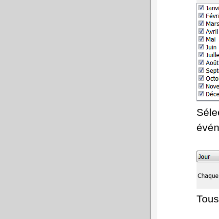
Séle
évén
Tous