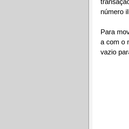
transaçã
número il
Para mov
a com o 
vazio par