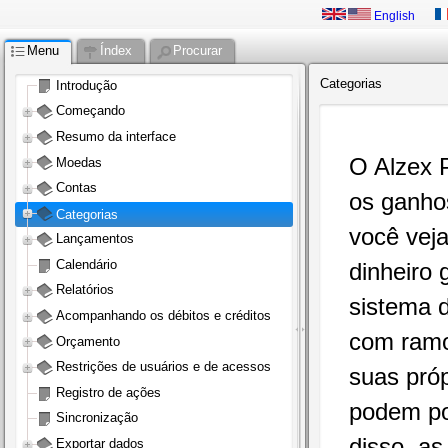
English
Menu
Índex
Procurar
Categorias
Introdução
Começando
Resumo da interface
O Alzex P
Moedas
Contas
os ganhos
Categorias
você veja
Lançamentos
Calendário
dinheiro 
Relatórios
sistema d
Acompanhando os débitos e créditos
com ramos
Orçamento
Restrições de usuários e de acessos
suas próp
Registro de ações
podem po
Sincronização
disso, a
Exportar dados