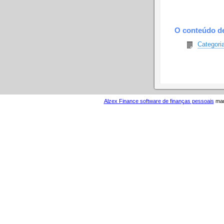
O conteúdo d
Categori
Alzex Finance software de finanças pessoais
manu