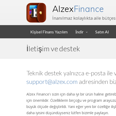
Alzex
Finance
İnanılmaz kolaylıkta aile bütçesi
Kişisel Finans Yazılım
İndir
Satın Al
İletişim ve destek
Teknik destek yalnızca e-posta ile v
support@alzex.com
adresinden biz
Alzex Finance'ı sizin için daha iyi bir ürün haline getire
için önemlidir. Özelliklerin birçoğu ve program arayü
büyük ölçüde değiştirildi. Yani eğer yeni bir özelliğe il
daha iyisini düşündüyseniz lütfen bizimle paylaşın.