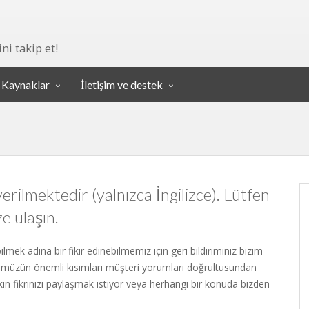
ni takip et!
Kaynaklar
İletişim ve destek
erilmektedir (yalnızca İngilizce). Lütfen
e ulaşın.
bilmek adına bir fikir edinebilmemiz için geri bildiriminiz bizim
zümüzün önemli kısımları müşteri yorumları doğrultusundan
işkin fikrinizi paylaşmak istiyor veya herhangi bir konuda bizden