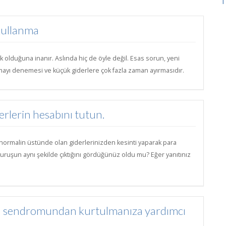
 Kullanma
ık olduğuna inanır. Aslında hiç de öyle değil. Esas sorun, yeni
pmayı denemesi ve küçük giderlere çok fazla zaman ayırmasıdır.
erlerin hesabını tutun.
bi normalin üstünde olan giderlerinizden kesinti yaparak para
kuruşun aynı şekilde çıktığını gördüğünüz oldu mu? Eğer yanıtınız
cama sendromundan kurtulmanıza yardımcı