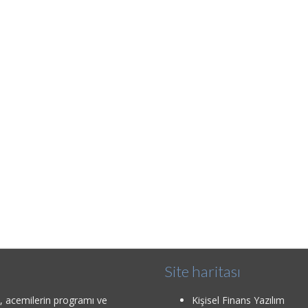
Site haritası
u, acemilerin programı ve
Kişisel Finans Yazılım