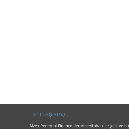
Hızlı başlangıç
Alzex Personal Finance demo veritabanı ile gelir ve b