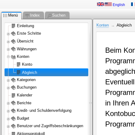
English
Menü
Index
Suchen
Konten
Abgleich
Einleitung
Erste Schritte
Übersicht
Beim Kont
Währungen
Konten
Programm
Konto
abgeglich
Abgleich
Kategorien
Eventuel
Buchungen
Programm 
Kalender
in Ihren 
Berichte
Kredit- und Schuldenverfolgung
Kontobuc
Budget
Programm
Benutzer und Zugriffsbeschränkungen
Aktionsprotokoll