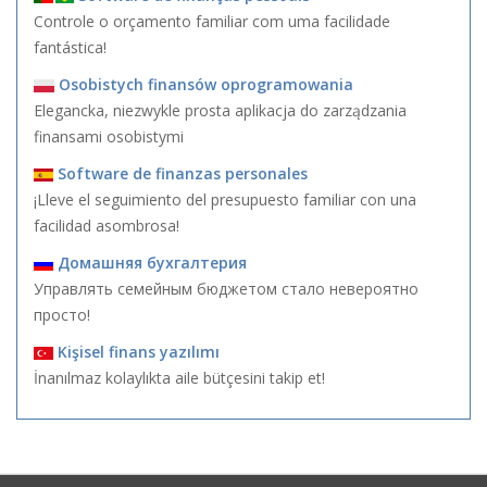
Controle o orçamento familiar com uma facilidade
fantástica!
Osobistych finansów oprogramowania
Elegancka, niezwykle prosta aplikacja do zarządzania
finansami osobistymi
Software de finanzas personales
¡Lleve el seguimiento del presupuesto familiar con una
facilidad asombrosa!
Домашняя бухгалтерия
Управлять семейным бюджетом стало невероятно
просто!
Kişisel finans yazılımı
İnanılmaz kolaylıkta aile bütçesini takip et!