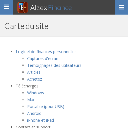
Alzex
Finance
Toggle
navigation
Carte du site
Logiciel de finances personnelles
Captures d'écran
Témoignages des utilisateurs
Articles
Achetez
Téléchargez
Windows
Mac
Portable (pour USB)
Android
iPhone et iPad
Contact et support