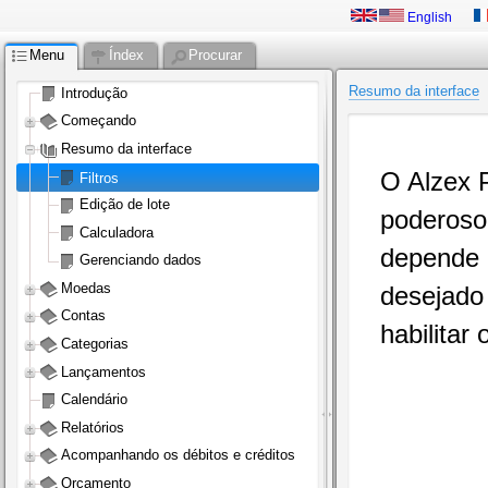
English
Menu
Índex
Procurar
Resumo da interface
Introdução
Começando
Resumo da interface
O Alzex P
Filtros
Edição de lote
poderoso 
Calculadora
depende 
Gerenciando dados
Moedas
desejado 
Contas
habilitar o
Categorias
Lançamentos
Calendário
Relatórios
Acompanhando os débitos e créditos
Orçamento