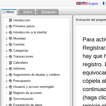
English
Menú
Índice
Búsqueda
Activación del progra
Introducción
Primeros pasos
Introducción a la interfaz
Para acti
Monedas
Cuentas
Registrar
Categorías
hay que h
Transacciones
Calendario
registro.
Informes
equivocar
Seguimiento de deudas y créditos
cópiela a
Presupuesto
Usuarios y acceso restringido
continuac
Registro de acciones
(haga cli
Sincronización
reinicie 
Exportación de datos