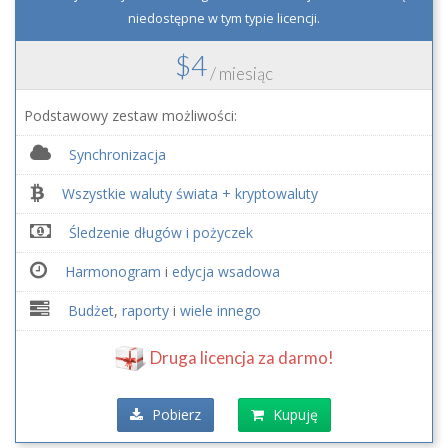
niedostępne w tym typie licencji.
$4
/ miesiąc
Podstawowy zestaw możliwości:
Synchronizacja
Wszystkie waluty świata + kryptowaluty
Śledzenie długów i pożyczek
Harmonogram
i
edycja wsadowa
Budżet
,
raporty
i
wiele innego
Druga licencja za darmo!
Pobierz
Kupuję