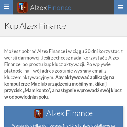
Alzex
Finance
Toggle
navigation
Kup Alzex Finance
Możesz pobrać Alzex Finance i w ciągu 30 dni korzystać z
wersji darmowej. Jeśli zechcesz nadal korzystać z Alzex
Finance, po prostu kup klucz aktywacji. Po wpływie
płatności na Twój adres zostanie wysłany email z
kluczem aktywacyjnym.
Aby aktywować aplikację na
komputerze Mac lub urządzeniu mobilnym, kliknij
przycisk „Mam konto”, a następnie wprowadź swój klucz
w odpowiednim polu.
Alzex Finance
Wersja do użytku domowego. Niektóre funkcje dodatkowe są